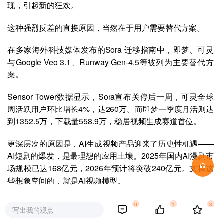
现，引起新的狂欢。
这种强烈反差的直接原因，当然在于用户需要替代方案。
在多家海外科技媒体发布的Sora 迁移指南中，即梦、可灵
与Google Veo 3.1、Runway Gen-4.5等被列为主要替代方
案。
Sensor Tower数据显示，Sora宣布关停后一周，可灵全球
周活跃用户环比增长4%，达260万。而即梦一季度月活则达
到1352.5万，下载量558.9万，稳居视频生成赛道首位。
更深层次的原因是，AI生成视频产品迎来了历史性机遇——
AI短剧的爆发，是最理想的应用土壤。2025年国内AI漫剧市
场规模已达168亿元，2026年预计将突破240亿元。支撑这
些想象空间的，就是AI视频模型。
然而，用户与收入的增长，只是故事的开篇。当技术惊艳全
0
1
3
写出我的观点
球之后，一个更现实、也更残酷的问题摆在面前：如何将流