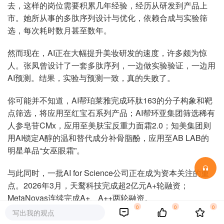
去，这样的岗位需要积累几年经验，经历从研发到产品上
市。她所从事的多肽序列设计与优化，依赖合成与实验筛
选，每次耗时数月甚至数年。
然而现在，AI正在大幅提升美妆研发的速度，许多颇为惊
人。张凤曾设计了一套多肽序列，一边做实验验证，一边用
AI预测。结果，实验与预测一致，真的失败了。
你可能并不知道，AI帮珀莱雅完成环肽163的分子构象和靶
点筛选，将应用至红宝石系列产品；AI帮环亚集团筛选稀有
人参皂苷CMx，应用至美肤宝反重力面霜2.0；知美集团则
用AI锁定A醇的温和替代成分补骨脂酚，应用至AB LAB的
明星单品“女巫眼霜”。
与此同时，一批AI for Science公司正在成为资本关注的重
点。2026年3月，天鹜科技完成超2亿元A+轮融资；
MetaNovas连续完成A+、A++两轮融资。
0
0
0
写出我的观点
如果说淘汰客服、设计和营销等是美妆行业掀起的集体“瘦