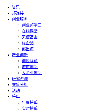
资讯
邦连接
创业服务
创业邦学园
在线课堂
天使基金
优企酷
邦出海
产业创新
创投联盟
城市创新
大企业创新
研究咨询
睿兽分析
活动
榜单
年度榜单
实时榜单