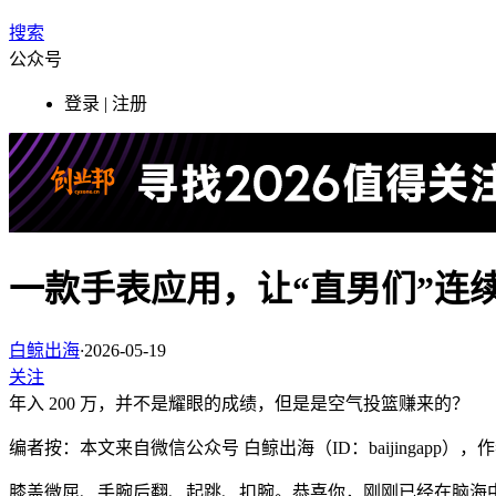
搜索
公众号
登录 | 注册
一款手表应用，让“直男们”连续
白鲸出海
·
2026-05-19
关注
年入 200 万，并不是耀眼的成绩，但是是空气投篮赚来的？
编者按：本文来自微信公众号 白鲸出海（ID：baijingapp）
膝盖微屈、手腕后翻、起跳、扣腕。恭喜你，刚刚已经在脑海