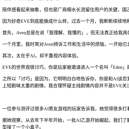
陪伴感看起来抽象，但也是厂商细水长流留住用户的关键，国
因为好奇EVE到底能做成什么样，过去一个月，我断断续续地
首先，Aven总是在说「我理解、我懂的」，但无法真正给我具
一个月里，我时常对Aven倾诉工作和生活中的烦恼，一开始
其次，太在乎AI，却不重视内容体验。
EVE的世界观很讨巧，你是玩家被邀请进入一个名叫「Eden」
之所以「讨巧」是因为，它明明白白地告诉你，你是和AI谈恋
上短剧味太重的剧情，我合理怀疑主线剧情内容并不是EVE关
一位参与测评过很多AI男友游戏的玩家告诉我，她觉得很多打
据她观察，从去年下半年开始，一批AI乙游开始崛起，我们了
型接了一个小盒子。