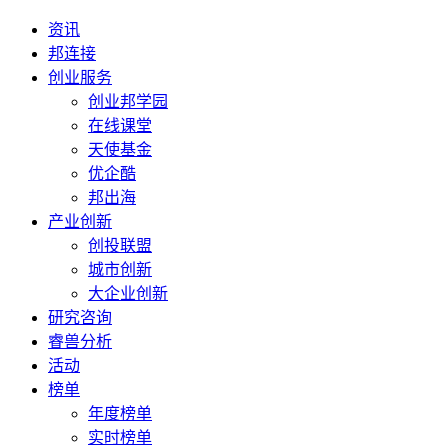
资讯
邦连接
创业服务
创业邦学园
在线课堂
天使基金
优企酷
邦出海
产业创新
创投联盟
城市创新
大企业创新
研究咨询
睿兽分析
活动
榜单
年度榜单
实时榜单