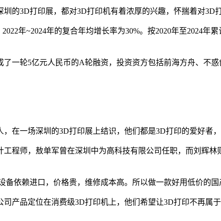
深圳的3D打印展，都对3D打印机有着浓厚的兴趣，怀揣着对3
022年~2024年的复合年均增长率为30%。按2020年至20
完成了一轮5亿元人民币的A轮融资，投资资方包括前海方舟、不
轻人，在一场深圳的3D打印展上结识，他们都是3D打印的爱好者
计工程师，敖单军曾在深圳中为高科技有限公司任职，而刘辉林则
设备依赖进口，价格贵，维修成本高。所以做一款好用低价的国
把公司产品定位在消费级3D打印机上，他们希望让3D打印不再属