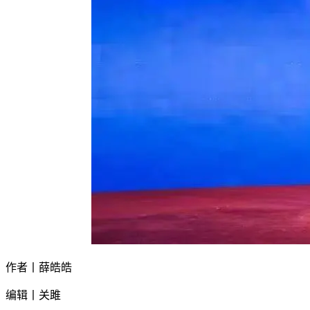
作者丨薛皓皓
编辑丨关雎