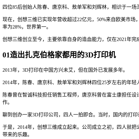
四位85后创始人陈春、唐京科、敖单军和刘辉林，相识于一场
现在，创想三维已实现年营收超过22亿元，50%来自欧美市场，2
率为28%，世界第一。
创想三维创立至今，主要依靠自身的造血能力，仅在2021年
01造出扎克伯格家都用的
3D
打印机
2013年，3D打印在中国方兴未艾，但在国外已发展多年。
2014年，陈春、唐京科、敖单军和刘辉林四位25岁左右的年
陈春曾在智诚科技担任销售工程师，唐京科曾在富士康担任设
作。
聊到创办一家3D打印公司，四人一拍即合。当时，国内的打印
于是，2014年，创想三维成立起来。公司成立之初，四人就
带来的乐趣。