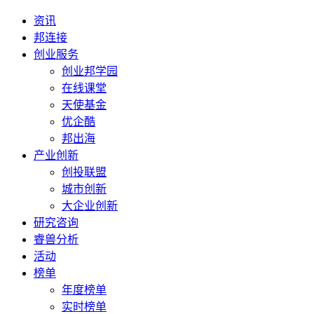
资讯
邦连接
创业服务
创业邦学园
在线课堂
天使基金
优企酷
邦出海
产业创新
创投联盟
城市创新
大企业创新
研究咨询
睿兽分析
活动
榜单
年度榜单
实时榜单