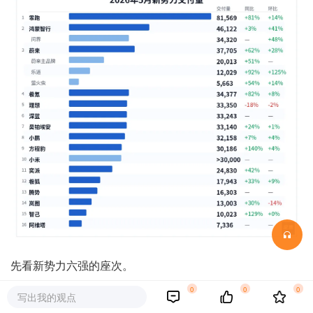
先看新势力六强的座次。
0
0
0
零跑冲到8.1万辆，创单月新高，领先第二名3.5万辆。剩下
写出我的观点