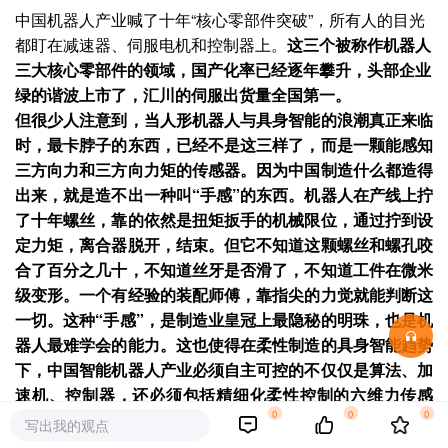
中国机器人产业喊了十年“核心零部件突破”，所有人的目光
都盯在减速器、伺服电机和控制器上。
这三个被称作机器人
三大核心零部件的领域，国产化率已经逐年攀升，头部企业
绿的谐波上市了，汇川的伺服出货量全国第一。
但很少人注意到，
当人形机器人与具身智能的浪潮真正来临
时，最卡脖子的东西，已经不是这三样了，
而是一颗能感知
三方向力和三方向力矩的传感器。
因为中国制造什么都造得
出来，就是造不出一种叫“手感”的东西。机器人在产线上拧
了十年螺丝，靠的依然是扭矩扳手的机械限位，通过拧到设
定力矩，离合器脱开，结束。但它不知道这颗螺丝和螺孔咬
合了百分之几十，不知道丝牙是否滑了，不知道工件在微米
级变形。一个有经验的装配师傅，靠指尖的力觉就能判断这
一切。
这种“手感”，是制造业皇冠上最隐秘的明珠，也是机
器人最难学会的能力。
这也使得在柔性制造的具身智能趋势
下，中国智能机器人产业必须自主可控的不仅仅是算法、加
速机、控制器，还必须包括精细化柔性控制的六维力传感
0
0
0
器。这是让机器人拥有“手感”最核心的部件。
2026年5月，
写出我的观点
中国六维力传感器头部企业【坤维
科技】完成B++轮超亿元