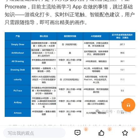
Procreate，目前主流绘画学习 App 在做的事情，跳过基础
知识——游戏化打卡、实时纠正笔触、智能配色建议，用户
只需跟随指导，即可画出精美的画作。
5月图形与设计类应用全球双端畅销榜中排名
靠前的几款绘
0
0
0
写出我的观点
画学习App功能对比及其最近
30天的分成后流水 | 数据来