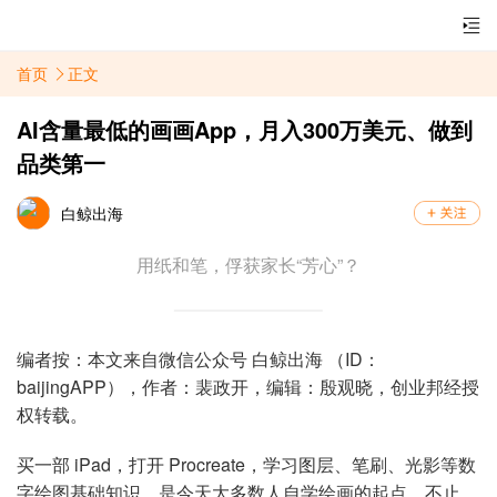
首页
正文
AI含量最低的画画App，月入300万美元、做到
品类第一
白鲸出海
用纸和笔，俘获家长“芳心”？
编者按：本文来自微信公众号 白鲸出海 （ID：
baijingAPP），作者：裴政开，编辑：殷观晓，创业邦经授
权转载。
买一部 iPad，打开 Procreate，学习图层、笔刷、光影等数
字绘图基础知识，是今天大多数人自学绘画的起点。不止