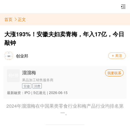
首页
正文
大涨193%！安徽夫妇卖青梅，年入17亿，今日
敲钟
创业邦
溜溜梅
我要联系
果品加工销售服务商
安徽
消费
最新融资：
IPO
|
5亿港元
|
2026-06-15
2024年溜溜梅在中国果类零食行业和梅产品行业均排名第
一。