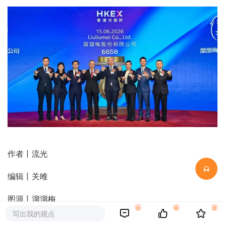
作者丨流光
编辑丨关雎
图源丨溜溜梅
0
0
3
写出我的观点
“你没事吧？你没事吧？没事就吃溜溜梅”——这句魔性洗脑