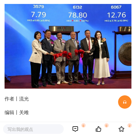
作者丨流光
编辑丨关雎
图源丨华健未来
0
0
2
写出我的观点