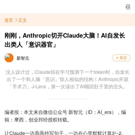
首页
正文
刚刚，Anthropic切开Claude大脑！AI自发长
出类人「意识器官」
新智元
没人设计过，Claude却在学习预测下一个token时，自发长
出了一个和人脑「意识」惊人相似的结构！Anthropic开源
「手术刀」J-Lens，第一次读出了AI咽回肚子里的念头。
编者按：本文来自微信公众号 新智元（ID：AI_era），编
辑：摩西，创业邦经授权转载。
让Claude一边乖乖抄写句子，一边在心里默默计算3²−2。