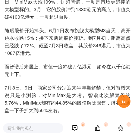
日，MiniMax大涨109%，远超智谱，一度是市场更追捧的
大模型标的。3月，它的股价冲到1330港元的高点，市值突
破4100亿港元，一度超过百度。
随后股价开始掉头。6月1日发布旗舰大模型M3当天，高开
跳水收跌15%；接下来两周股价腰斩。到7月初，距离高点
已经跌了72%。截至7月3日收盘，其股价346港元，市值为
1087亿港元。
而智谱后来居上。市值一度冲破万亿港元，如今在八千亿港
元上下。
7月8日、9日，两家公司分别迎来半年期解禁，但对智谱来
说只是小测验，对MiniMax是大考。智谱此次解禁仅约
5.76%，MiniMax却有约44.85%的股份解除限售，潜在流通
盘一下子扩大到50%左右。
有关注港股的投资人判断，“短期跌很正常，之前股价里掺
0
0
0
写出我的观点
了太多情绪和稀缺性溢价。”另一位业内人士则对「定焦