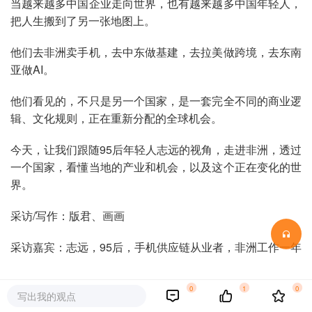
当越来越多中国企业走向世界，也有越来越多中国年轻人，
把人生搬到了另一张地图上。
他们去非洲卖手机，去中东做基建，去拉美做跨境，去东南
亚做AI。
他们看见的，不只是另一个国家，是一套完全不同的商业逻
辑、文化规则，正在重新分配的全球机会。
今天，让我们跟随95后年轻人志远的视角，走进非洲，透过
一个国家，看懂当地的产业和机会，以及这个正在变化的世
界。
采访/写作：版君、画画
采访嘉宾：志远，95后，手机供应链从业者，非洲工作一年
0
1
0
一、刚果（金）味
写出我的观点