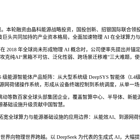
元 B 轮融资。本轮融资由晶科能源战略投资，国投创新、招银国际
巨头共同加持的产业资本格局，全面加速物理 AI 在全球算力
2018 年全球尚未形成物理 AI 概念时，公司便率先提出并锚定「
根源上攻克纯AI“黑箱不可信、泛化性弱、跨场景迁移难”三大难
5 级能源智能体产品矩阵：从大型系统级 DeepSYS 智能体（L4级
 算电协同及源网荷储操作系统，形成从设备终端控制到系统调度，从单
跳动等数百家全球头部集团企业，覆盖智算中心、半导体、新能
源基础设施升级贡献中国智慧。
座，拓宽全球算力与能源基础设施的应用边界：从能效AI、到源网
界向物理世界跨越。以 DeepSeek 为代表的生成式 AI，大幅提升