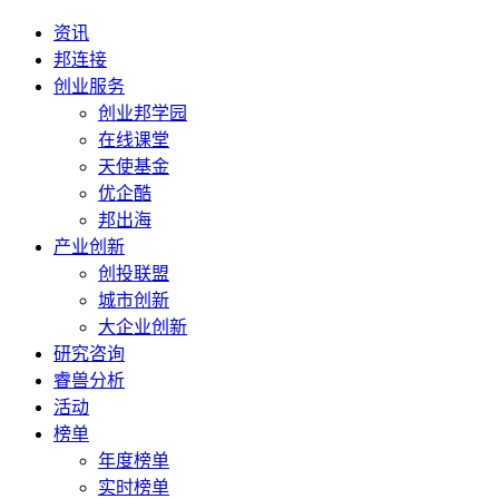
资讯
邦连接
创业服务
创业邦学园
在线课堂
天使基金
优企酷
邦出海
产业创新
创投联盟
城市创新
大企业创新
研究咨询
睿兽分析
活动
榜单
年度榜单
实时榜单