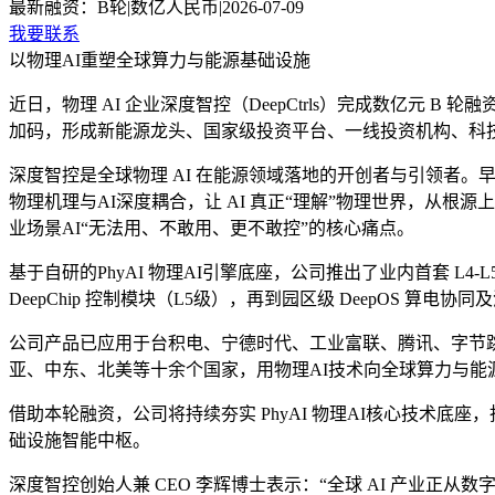
最新融资：
B轮
|
数亿人民币
|
2026-07-09
我要联系
以物理AI重塑全球算力与能源基础设施
近日，物理 AI 企业深度智控（DeepCtrls）完成数亿
加码，形成新能源龙头、国家级投资平台、一线投资机构、科技
深度智控是全球物理 AI 在能源领域落地的开创者与引领者。早在 
物理机理与AI深度耦合，让 AI 真正“理解”物理世界，从
业场景AI“无法用、不敢用、更不敢控”的核心痛点。
基于自研的PhyAI 物理AI引擎底座，公司推出了业内首套 L4-L
DeepChip 控制模块（L5级），再到园区级 DeepOS
公司产品已应用于台积电、宁德时代、工业富联、腾讯、字节
亚、中东、北美等十余个国家，用物理AI技术向全球算力与能
借助本轮融资，公司将持续夯实 PhyAI 物理AI核心技术底
础设施智能中枢。
深度智控创始人兼 CEO 李辉博士表示：“全球 AI 产业正从数字世