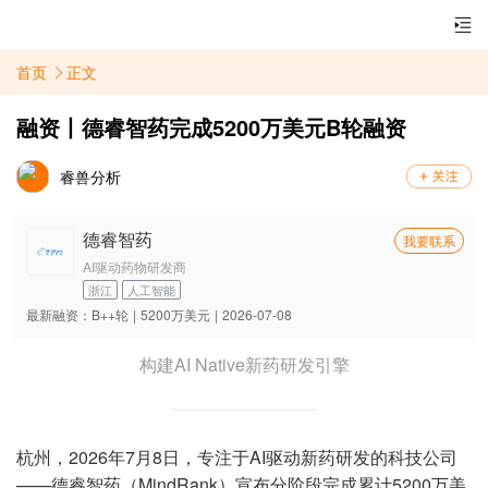
首页
正文
融资丨德睿智药完成5200万美元B轮融资
睿兽分析
德睿智药
我要联系
AI驱动药物研发商
浙江
人工智能
最新融资：
B++轮
|
5200万美元
|
2026-07-08
构建AI Native新药研发引擎
杭州，2026年7月8日，专注于AI驱动新药研发的科技公司
——德睿智药（MindRank）宣布分阶段完成累计5200万美