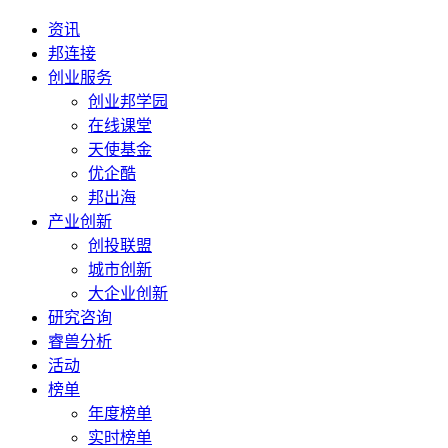
资讯
邦连接
创业服务
创业邦学园
在线课堂
天使基金
优企酷
邦出海
产业创新
创投联盟
城市创新
大企业创新
研究咨询
睿兽分析
活动
榜单
年度榜单
实时榜单