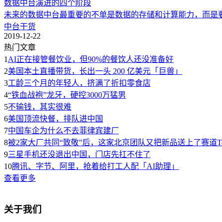
数据中台演进的四个阶段
未来的数据中台最重要的不单是数据的存储和计算能力，而是
中台
干货
2019-12-22
热门文章
1
AI正在接管餐饮业，但90%的餐饮人还没准备好
2
美国本土直播带货，长出一头 200 亿美元「巨兽」
3
工龄三个月的年轻人，挤满了折扣零食店
4
“铁血战袍”龙牙，硬控3000万猛男
5
不输钱，其实很难
6
美国顶流快餐，排队进中国
7
中国车企为什么不去菲律宾建厂
8
被2家大厂共同“致敬”后，这家北京团队又把新品送上了赛道To
9
三星手机还没退出中国，门店先扛不住了
10
腾讯、字节、阿里，抢着给打工人配「AI助理」
查看更多
关于我们