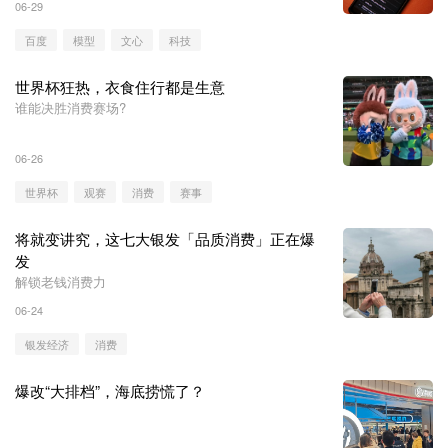
06-29
百度
模型
文心
科技
世界杯狂热，衣食住行都是生意
谁能决胜消费赛场?
06-26
世界杯
观赛
消费
赛事
将就变讲究，这七大银发「品质消费」正在爆
发
解锁老钱消费力
06-24
银发经济
消费
爆改“大排档”，海底捞慌了？