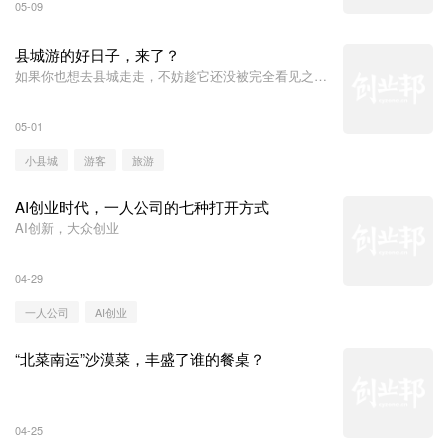
05-09
县城游的好日子，来了？
如果你也想去县城走走，不妨趁它还没被完全看见之
前，悄悄出发。而从这个角度想，县城游最好的时候，
也许已经到了。
05-01
小县城
游客
旅游
AI创业时代，一人公司的七种打开方式
AI创新，大众创业
04-29
一人公司
AI创业
“北菜南运”沙漠菜，丰盛了谁的餐桌？
04-25