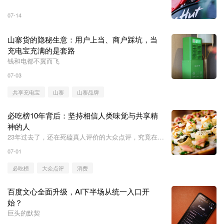
07-14
山寨货的隐秘生意：用户上当、商户踩坑，当
充电宝充满的是套路
钱和电都不翼而飞
07-03
共享充电宝
山寨
山寨品牌
必吃榜10年背后：坚持相信人类味觉与共享精
神的人
23年过去了，还在死磕真人评价的大众点评，究竟在对
抗着什么？
07-01
必吃榜
大众点评
消费
百度文心全面升级，AI下半场从统一入口开
始？
巨头的默契