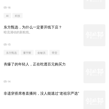
05-16
AI
科技
东方甄选，为什么一定要开线下店？
暗流涌动的新航线。
05-15
东方甄选
董宇辉
俞敏洪
带货
夯爆了的年轻人，正在吃透百元购买力
05-14
非遗穿搭席卷直播间，没人能逃过“老祖宗严选”