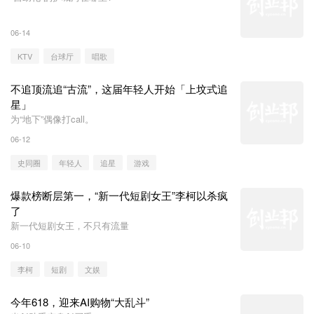
06-14
KTV
台球厅
唱歌
不追顶流追“古流”，这届年轻人开始「上坟式追
星」
为“地下”偶像打call。
06-12
史同圈
年轻人
追星
游戏
爆款榜断层第一，“新一代短剧女王”李柯以杀疯
了
新一代短剧女王，不只有流量
06-10
李柯
短剧
文娱
今年618，迎来AI购物“大乱斗”