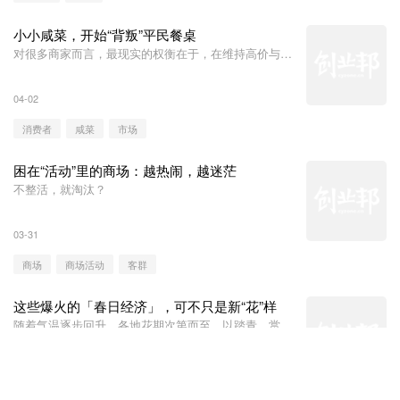
小小咸菜，开始“背叛”平民餐桌
对很多商家而言，最现实的权衡在于，在维持高价与挽
留消费者之间，究竟该如何取舍？
04-02
消费者
咸菜
市场
困在“活动”里的商场：越热闹，越迷茫
不整活，就淘汰？
03-31
商场
商场活动
客群
这些爆火的「春日经济」，可不只是新“花”样
随着气温逐步回升，各地花期次第而至，以踏青、赏
花、春游等场景为核心的春日经济，迎来新一轮消费热
潮。
03-28
春日经济
市场