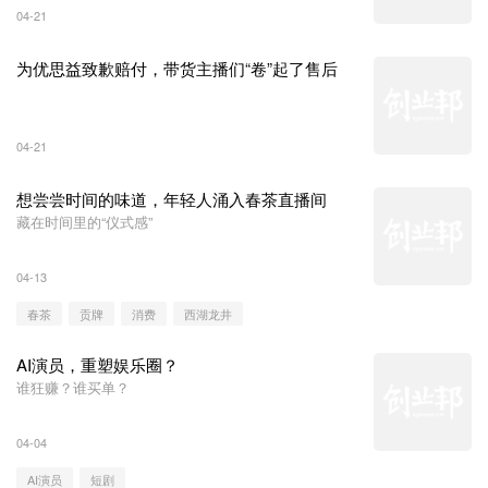
04-21
为优思益致歉赔付，带货主播们“卷”起了售后
04-21
想尝尝时间的味道，年轻人涌入春茶直播间
藏在时间里的“仪式感”
04-13
春茶
贡牌
消费
西湖龙井
AI演员，重塑娱乐圈？
谁狂赚？谁买单？
04-04
AI演员
短剧