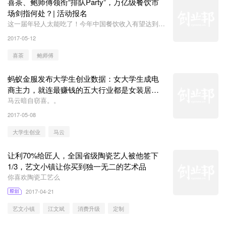
喜茶、鲍师傅领衔“排队Party”，万亿级餐饮市
场剑指何处？| 活动报名
这一届年轻人太能吃了！今年中国餐饮收入有望达到
3.9万亿元
2017-05-12
喜茶
鲍师傅
蚂蚁金服发布大学生创业数据：女大学生成电
商主力，就连最赚钱的五大行业都是女装居
首！
马云暗自窃喜。。
2017-05-08
大学生创业
马云
让利70%给匠人，全国省级陶瓷艺人被他签下
1/3，艺文小镇让你买到独一无二的艺术品
你喜欢陶瓷工艺么
2017-04-21
艺文小镇
江文斌
消费升级
定制