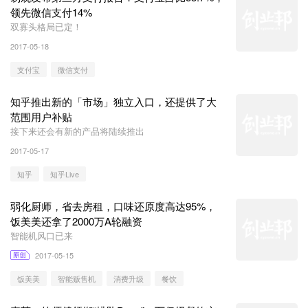
领先微信支付14%
双寡头格局已定！
2017-05-18
支付宝
微信支付
知乎推出新的「市场」独立入口，还提供了大
范围用户补贴
接下来还会有新的产品将陆续推出
2017-05-17
知乎
知乎Live
弱化厨师，省去房租，口味还原度高达95%，
饭美美还拿了2000万A轮融资
智能机风口已来
2017-05-15
饭美美
智能贩售机
消费升级
餐饮