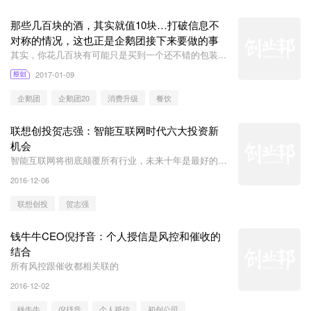
那些几百块的酒，其实就值10块…打破信息不
对称的情况，这也正是企鹅团接下来要做的事
其实，你花几百块有可能只是买到一个还不错的包装...
2017-01-09
企鹅团
企鹅团20
消费升级
餐饮
联想创投贺志强：智能互联网时代六大投资新
机会
智能互联网将彻底颠覆所有行业，未来十年是最好的投
资机会
2016-12-06
联想创投
贺志强
钱牛牛CEO倪抒音：个人授信是风控和催收的
结合
所有风控跟催收都相关联的
2016-12-02
钱牛牛
倪抒音
个人授信
初创公司