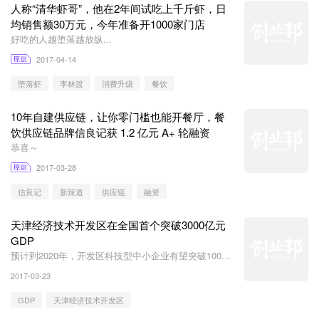
人称“清华虾哥”，他在2年间试吃上千斤虾，日
均销售额30万元，今年准备开1000家门店
好吃的人越堕落越放纵...
2017-04-14
堕落虾
李林渡
消费升级
餐饮
10年自建供应链，让你零门槛也能开餐厅，餐
饮供应链品牌信良记获 1.2 亿元 A+ 轮融资
恭喜～
2017-03-28
信良记
新辣道
供应链
融资
天津经济技术开发区在全国首个突破3000亿元
GDP
预计到2020年，开发区科技型中小企业有望突破10000
家，5亿元以上的科技领军企业达200家，产值达到
2017-03-23
2000亿元
GDP
天津经济技术开发区