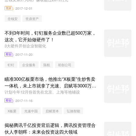
2017-12-01
念钱安
世鼎资产
不到3年时间，钉钉服务企业数已超500万家，
这次，它开始做硬件了！
3大硬件开创企业智能化
2017-11-20
钉钉
企业服务
陈航
初创公司
瞄准300亿板栗市场，他推出“X板栗”生炒售卖
一体机，未上市就拿了光速、启赋等3000万天
使轮融资
计划今年12月份首先在北京、上海等地铺设
2017-11-16
X板栗
光速中国
启赋资本
弘驰智能
揭秘腾讯千亿投资背后逻辑，腾讯投资管理合
伙人李朝晖：未来会投资这四大领域