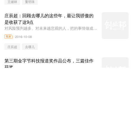
王健林
董明珠
庄辰超：回顾去哪儿的这些年，最让我骄傲的
是收获了这9点
对风险预判越多、对未来越悲观的人，把的事情做成的
几率越大
2016-10-08
庄辰超
去哪儿
第三期金字节科技报道奖作品公布，三篇佳作
获奖
金字节科技报道奖分为月度奖项和年度奖项
2016-09-30
金字节科技报道奖
柳甄发微信朋友圈，暗示离开Uber中国
一同经历过的人，不一定非变成朋友。
2016-09-30