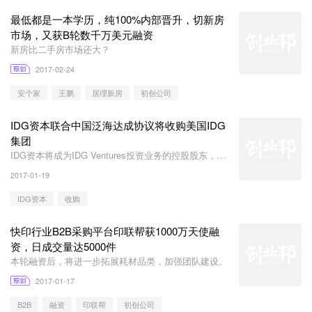
最低都是一本学历，纯100%内部晋升，切新房
市场，又获B轮数千万美元融资
新房比二手房市场还大？
2017-02-24
安个家
王鹏
居理新房
初创公司
IDG资本联合中国泛海达成协议将收购美国IDG
集团
IDG资本将成为IDG Ventures投资业务的控股股东，泛
海将成为IDG运营业务的控股股东
2017-01-19
IDG资本
收购
快印行业B2B采购平台印联帮获1000万天使融
资，日成交量达5000件
本轮融资后，将进一步拓展耗材品类，加强团队建设。
2017-01-17
B2B
融资
印联帮
初创公司