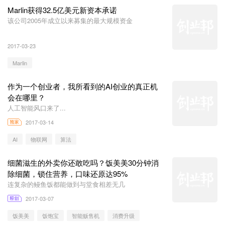
Marlin获得32.5亿美元新资本承诺
该公司2005年成立以来募集的最大规模资金
2017-03-23
Marlin
作为一个创业者，我所看到的AI创业的真正机
会在哪里？
人工智能风口来了...
2017-03-14
AI
物联网
算法
细菌滋生的外卖你还敢吃吗？饭美美30分钟消
除细菌，锁住营养，口味还原达95%
连复杂的鳗鱼饭都能做到与堂食相差无几
2017-03-07
饭美美
饭饱宝
智能贩售机
消费升级