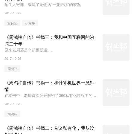
陌生人寄养，缓建了宠物店“一笼难求”的窘况
2017-10-27
支付宝
小程序
《周鸿祎自传》书摘三：我和中国互联网的沸
腾二十年
原来老周还是个超级影迷。。
2017-10-26
周鸿祎
《周鸿祎自传》书摘一：和计算机世界一见钟
情
在本书中，老周首次公开解密了360私有化过程中的诸
多细节～
2017-10-26
周鸿祎
《周鸿祎自传》书摘二：首谈私有化，我从没