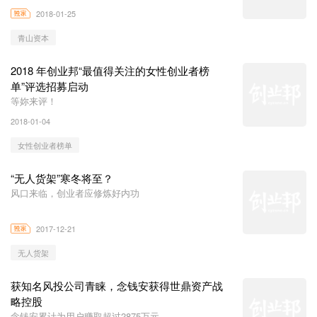
2018-01-25
青山资本
2018 年创业邦“最值得关注的女性创业者榜
单”评选招募启动
等妳来评！
2018-01-04
女性创业者榜单
“无人货架”寒冬将至？
风口来临，创业者应修炼好内功
2017-12-21
无人货架
获知名风投公司青睐，念钱安获得世鼎资产战
略控股
念钱安累计为用户赚取超过2875万元