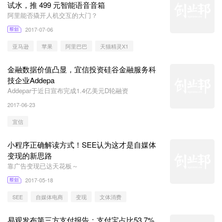
试水，推 499 元智能语音音箱
阿里能否撬开人机交互的大门？
2017-07-06
亚马逊
苹果
阿里巴巴
天猫精灵X1
金融数据价值凸显，宜信投资硅谷金融服务科
技企业Addepa
Addepar于近日宣布完成1.4亿美元D轮融资
2017-06-23
宜信
小程序正确解读方式！SEE认为这才是自媒体
变现的新思路
靠广告变现已达天花板～
2017-05-18
SEE
自媒体电商
变现
文体消费
易观发布第三方支付报告：支付宝占比53.7%，