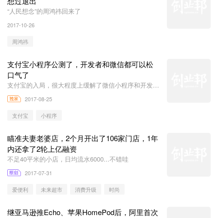
想过退出
“人民想念”的周鸿祎回来了
2017-10-26
周鸿祎
支付宝小程序公测了，开发者和微信都可以松
口气了
支付宝的入局，很大程度上缓解了微信小程序和开发者
们单打独斗的尴尬
2017-08-25
支付宝
小程序
瞄准夫妻老婆店，2个月开出了106家门店，1年
内还拿了2轮上亿融资
不足40平米的小店，日均流水6000...不错哇
2017-07-31
爱便利
未来超市
消费升级
时尚
继亚马逊推Echo、苹果HomePod后，阿里首次