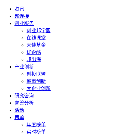
资讯
邦连接
创业服务
创业邦学园
在线课堂
天使基金
优企酷
邦出海
产业创新
创投联盟
城市创新
大企业创新
研究咨询
睿兽分析
活动
榜单
年度榜单
实时榜单