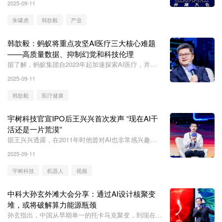
2025-09-11
会变，只是有了AI以后有更好的体验，有更好的产品形
态”。
朱啸虎
韩歆毅
产业
韩歆毅：蚂蚁将重点攻坚AI医疗三大核心难题
——高质量数据、抑制幻觉和科技伦理
据了解，蚂蚁集团自2023年起加速探索AI医疗，并今
年6月推出了AI健康管家AQ，目前全端服务用户已突破
2025-09-11
1.4亿，连接了全国超5000家医院、近100万真实医
生，并帮助超300个名医打造AI分身。
韩歆毅
医疗健康
宇树科技官宣IPO后王兴兴首次发声 “现在AI干
活还是一片荒漠”
据王兴兴透露，在2011年时他曾对AI也非常感兴趣，
但当时AI非常冷门，相关的学习资料也较少。
2025-09-11
宇树科技
机器人
视频
中科大孙玄外滩大会分享：通过AI设计核聚变
堆，或将破解算力能源瓶颈
孙玄指出，中国从早期单一的托卡马克聚变，到现在出