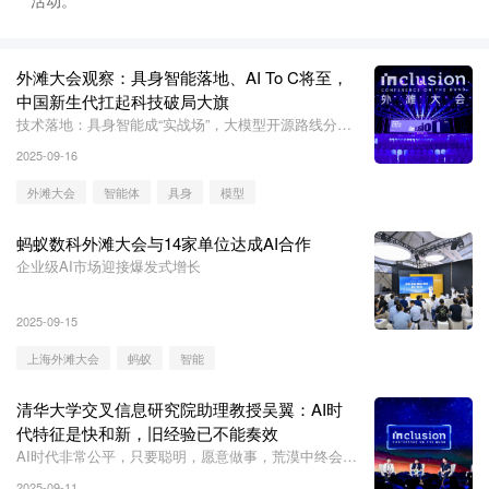
外滩大会观察：具身智能落地、AI To C将至，
中国新生代扛起科技破局大旗
技术落地：具身智能成“实战场”，大模型开源路线分野
明显
2025-09-16
外滩大会
智能体
具身
模型
蚂蚁数科外滩大会与14家单位达成AI合作
企业级AI市场迎接爆发式增长
2025-09-15
上海外滩大会
蚂蚁
智能
清华大学交叉信息研究院助理教授吴翼：AI时
代特征是快和新，旧经验已不能奏效
AI时代非常公平，只要聪明，愿意做事，荒漠中终会长
出参天大树。
2025-09-11