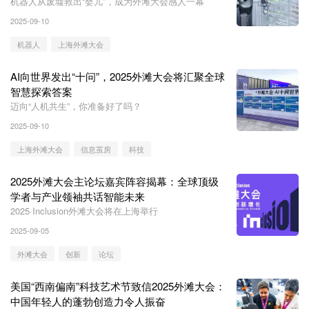
机器人从废墟救出“婴儿”，成为外滩大会感人一幕
2025-09-10
机器人
上海外滩大会
AI向世界发出“十问”，2025外滩大会将汇聚全球
智慧探索答案
迈向“人机共生”，你准备好了吗？
2025-09-10
上海外滩大会
信息茧房
科技
2025外滩大会主论坛嘉宾阵容揭幕：全球顶级
学者与产业领袖共话智能未来
2025·Inclusion外滩大会将在上海举行
2025-09-05
外滩大会
创新
论坛
美国“西南偏南”科技艺术节致信2025外滩大会：
中国年轻人的蓬勃创造力令人振奋