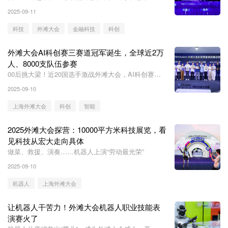
管理局和黄浦区人民政府的支持下，Inclusion·外滩大
2025-09-11
会连续举办四届，已打造成为全球金融、科技和产业间
的高规格开放对话平台。
科技
外滩大会
金融科技
科创
外滩大会AI科创赛三赛道冠军诞生，全球近2万
人、8000支队伍参赛
00后挑大梁！近20国选手激战外滩大会，AI科创赛三
赛道冠军诞生
2025-09-10
上海外滩大会
科创
智能
2025外滩大会探营：10000平方米科技展览，看
见科技从宏大走向具体
做菜、救援、演奏……机器人上演“劳动最光荣”
2025-09-10
机器人
上海外滩大会
让机器人干苦力！外滩大会机器人职业技能表
演赛火了