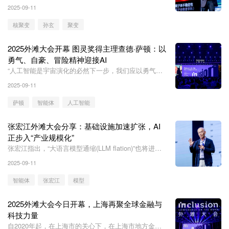
现了各种形式的聚变，很多研究院所、高校和企业在核
2025-09-11
聚变领域已经取得众多突破。
核聚变
孙玄
聚变
2025外滩大会开幕 图灵奖得主理查德·萨顿：以
勇气、自豪、冒险精神迎接AI
“人工智能是宇宙演化的必然下一步，我们应以勇气、
自豪和冒险精神来迎接它。”萨顿表示。
2025-09-11
萨顿
智能体
人工智能
张宏江外滩大会分享：基础设施加速扩张，AI
正步入“产业规模化”
张宏江指出，“大语言模型通缩(LLM flation)”也将进一
步强化规模定律。大模型单位token的价格在过去三年
2025-09-11
中快速下降，随着大模型性能的持续提升，使用成本会
不断降低。
智能体
张宏江
模型
2025外滩大会今日开幕，上海再聚全球金融与
科技力量
自2020年起，在上海市的关心下，在上海市地方金融