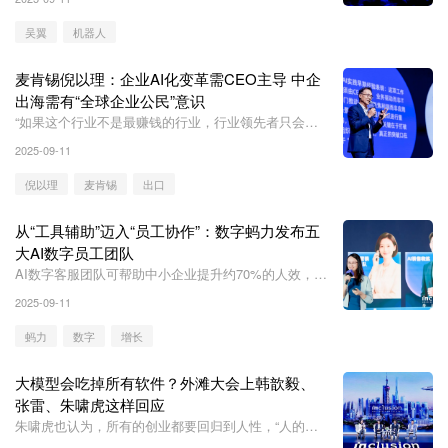
吴翼
机器人
麦肯锡倪以理：企业AI化变革需CEO主导 中企
出海需有“全球企业公民”意识
“如果这个行业不是最赚钱的行业，行业领先者只会事
倍功半”。
2025-09-11
倪以理
麦肯锡
出口
从“工具辅助”迈入“员工协作”：数字蚂力发布五
大AI数字员工团队
AI数字客服团队可帮助中小企业提升约70%的人效，降
低35%的运营成本，并大幅提高业务转化率。
2025-09-11
蚂力
数字
增长
大模型会吃掉所有软件？外滩大会上韩歆毅、
张雷、朱啸虎这样回应
朱啸虎也认为，所有的创业都要回归到人性，“人的需
求在哪里是不变的，过去三十年不变，未来三十年也不