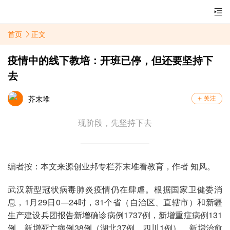
首页
正文
疫情中的线下教培：开班已停，但还要坚持下
去
芥末堆
现阶段，先坚持下去
编者按：本文来源创业邦专栏芥末堆看教育，作者 知风。
武汉新型冠状病毒肺炎疫情仍在肆虐。根据国家卫健委消
息，1月29日0—24时，31个省（自治区、直辖市）和新疆
生产建设兵团报告新增确诊病例1737例，新增重症病例131
例，新增死亡病例38例（湖北37例、四川1例），新增治愈