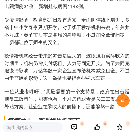
出院病例21例，新增疑似病例4148例。
受疫情影响，教育部近日发布通知，全面叫停线下培训，多
省市中小学春季延期开学。对于线下教培机构来说，年关并
不好过：春节前后本是参培的高峰期，不过如今全部归零，
一切都让位于师生的安全。
疫情给机构经营带来的冲击是巨大的。这段没有实际收入的
时期里，机构仍需支付场租、人力等固定开支。为了共同克
服疫情影响，万达等数十家企业宣布给机构减免租金。不过
由于严峻的形势，这一举措也显得有些杯水车薪。
一位从业者呼吁，“我最需要的一个支持是，政府在出台延
期复工政策时，能否也有一个对房租或者是员工工资成本的
补贴方案。让企业在零收入的前提下，还能够熬一熬。”
疫情冲击：停课损失近百万
0
3
3
写出我的观点