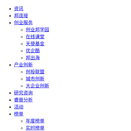
资讯
邦连接
创业服务
创业邦学园
在线课堂
天使基金
优企酷
邦出海
产业创新
创投联盟
城市创新
大企业创新
研究咨询
睿兽分析
活动
榜单
年度榜单
实时榜单