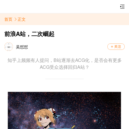
首页
正文
前浪A站，二次崛起
吴怼怼
知乎上频频有人提问，B站逐渐去ACG化，是否会有更多
ACG受众选择回归A站？