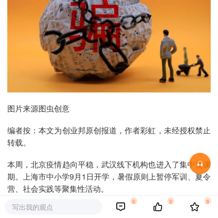
图片来源图虫创意
编者按：本文为创业邦原创报道，作者彩虹，未经授权禁止
转载。
本周，北京疫情趋向平稳，武汉线下机构也进入了集中复课
期。上海市中小学9月1日开学，暑假原则上暂停军训、夏令
营、社会实践等聚集性活动。
0
3
9
写出我的观点
培训机构“退费难”、“维权难”问题由来已久，破产、倒闭，