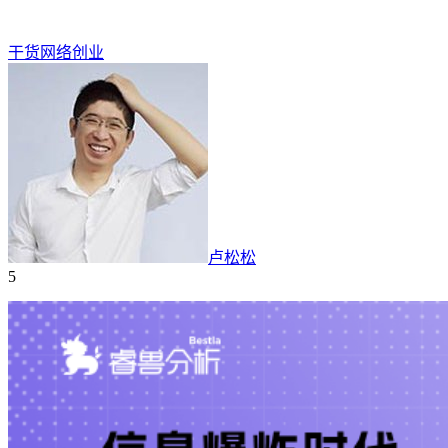
干货
网络
创业
卢松松
5