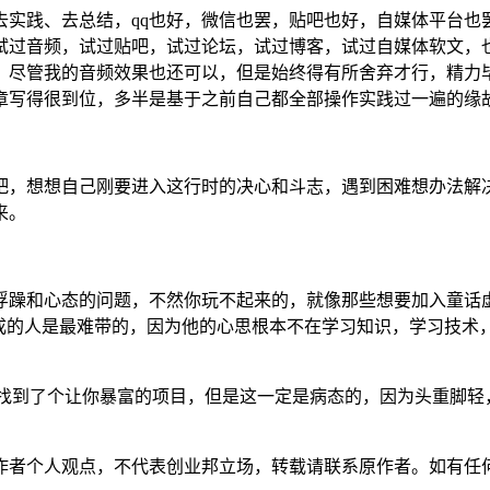
去实践、去总结，qq也好，微信也罢，贴吧也好，自媒体平台也
试过音频，试过贴吧，试过论坛，试过博客，试过自媒体软文，
，尽管我的音频效果也还可以，但是始终得有所舍弃才行，精力
章写得很到位，多半是基于之前自己都全部操作实践过一遍的缘
吧，想想自己刚要进入这行时的决心和斗志，遇到困难想办法解
来。
浮躁和心态的问题，不然你玩不起来的，就像那些想要加入童话
求成的人是最难带的，因为他的心思根本不在学习知识，学习技术
，找到了个让你暴富的项目，但是这一定是病态的，因为头重脚
作者个人观点，不代表创业邦立场，转载请联系原作者。如有任