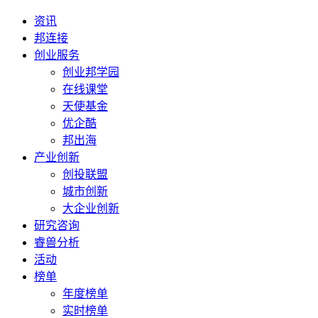
资讯
邦连接
创业服务
创业邦学园
在线课堂
天使基金
优企酷
邦出海
产业创新
创投联盟
城市创新
大企业创新
研究咨询
睿兽分析
活动
榜单
年度榜单
实时榜单