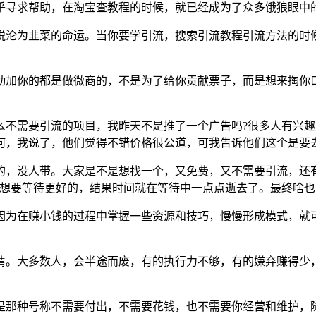
乎寻求帮助，在淘宝查教程的时候，就已经成为了众多饿狼眼中
脱沦为韭菜的命运。当你要学引流，搜索引流教程引流方法的时
加你的都是做微商的，不是为了给你贡献票子，而是想来掏你口
么不需要引流的项目，我昨天不是推了一个广告吗?很多人有兴
何，我说了，他们觉得不错价格很公道，可我告诉他们这个是要
的，没人带。大家是不是想找一个，又免费，又不需要引流，还
还想要等待更好的，结果时间就在等待中一点点逝去了。最终啥也
因为在赚小钱的过程中掌握一些资源和技巧，慢慢形成模式，就
情。大多数人，会半途而废，有的执行力不够，有的嫌弃赚得少
是那种号称不需要付出，不需要花钱，也不需要你经营和维护，