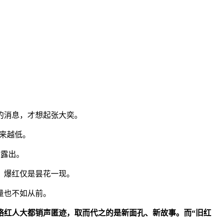
的消息，才想起张大奕。
越来越低。
息露出。
封，爆红仅是昙花一现。
量也不如从前。
络红人大都销声匿迹，取而代之的是新面孔、新故事。而“旧红