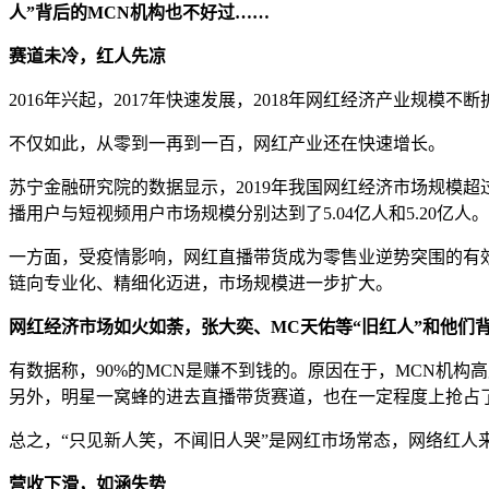
人”背后的MCN机构也不好过……
赛道未冷，红人先凉
2016年兴起，2017年快速发展，2018年网红经济产业规模
不仅如此，从零到一再到一百，网红产业还在快速增长。
苏宁金融研究院的数据显示，2019年我国网红经济市场规模超过
播用户与短视频用户市场规模分别达到了5.04亿人和5.20亿人。
一方面，受疫情影响，网红直播带货成为零售业逆势突围的有
链向专业化、精细化迈进，市场规模进一步扩大。
网红经济市场如火如荼，张大奕、MC天佑等“旧红人”和他们背
有数据称，90%的MCN是赚不到钱的。原因在于，MCN机
另外，明星一窝蜂的进去直播带货赛道，也在一定程度上抢占
总之，“只见新人笑，不闻旧人哭”是网红市场常态，网络红人
营收下滑，如涵失势