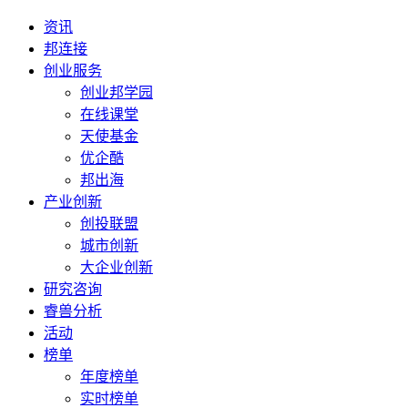
资讯
邦连接
创业服务
创业邦学园
在线课堂
天使基金
优企酷
邦出海
产业创新
创投联盟
城市创新
大企业创新
研究咨询
睿兽分析
活动
榜单
年度榜单
实时榜单