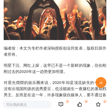
编者按：本文为专栏作者深响授权创业邦发表，版权归原作
者所有。
明星下沉、网红上探，这早已不是一个新鲜的现象，但在刚
刚过去的2020年这一趋势更加明显。
对星光熠熠的娱乐圈来说，2020年却是顶流缺失的一年，
没有出现国民级的选秀爱豆，也没能诞生一夜爆红的暑期档
男主。反而是在这一年，许多现象级自媒体人，要不通过各
大综艺“破圈”、要不以一则视频全网刷屏，积累起庞大的粉
0
0
2
写出我的观点
丝规模。