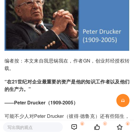
编者按：本文来自我思锅我在，作者GN，创业邦经授权转
载。
“在21世纪对企业最重要的资产是他的知识工作者以及他们
的生产力。”
——Peter Drucker（1909-2005）
可能不少人对Peter Drucker（彼得·德鲁克）还有些陌生，
但对GE的前CEO Jack Welch和带领Intel度过至暗的前CEO
0
1
4
写出我的观点
Andy Groove肯定如雷贯耳了，而他们的诸多管理理念都深