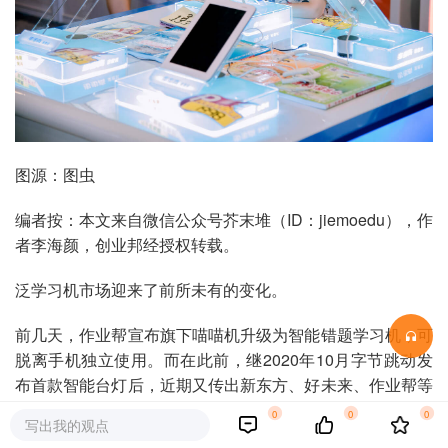
图源：图虫
编者按：本文来自微信公众号芥末堆（ID：jiemoedu），作
者李海颜，创业邦经授权转载。
泛学习机市场迎来了前所未有的变化。
前几天，作业帮宣布旗下喵喵机升级为智能错题学习机，可
脱离手机独立使用。而在此前，继2020年10月字节跳动发
布首款智能台灯后，近期又传出新东方、好未来、作业帮等
教育机构正在筹备智能灯项目的消息。
0
0
0
写出我的观点