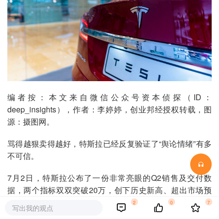
编者按：本文来自微信公众号资本侦探（ID：
deep_insights），作者：李婷婷，创业邦经授权转载，图
源：摄图网。
骂得越狠卖得越好，特斯拉已经反复验证了“舆论情绪”有多
不可信。
7月2日，特斯拉公布了一份非常亮眼的Q2销售及交付数
据，两个指标双双突破20万，创下历史新高、超出市场预
期。受高交付量推动，华尔街给予了特斯拉本季度业绩极高
2
0
7
写出我的观点
的期望，预期特斯拉Q2营收能够实现86.4%的大幅增长。