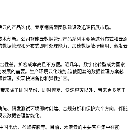
浪云的产品迭代、专家销售型团队建设及迅速拓展市场。
和技术创新。公司智能云数据管理产品系列主要通过分布式和云原
的数据管理和分布式即时处理能力，加速数据敏捷应用，激发云
融合性差，扩容成本高且不方便。近几年，数字化转型成为国家
业务发展的需要。生产环境云化趋势,迫使配套的数据管理方案必
通管理，实现快速备份和弹性扩容。
户带来除了即时备份、即时恢复、快速容灾以外，带来更多基于
演练、研发测试环境即时创建、合规分析和保护六个方向。伴随
现云数据管理智能化。
、中国电信、盈峰控股等。目前，木浪云的主要客户集中在能