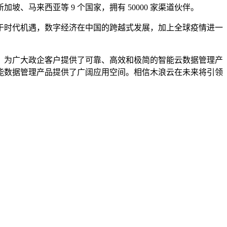
马来西亚等 9 个国家，拥有 50000 家渠道伙伴。
于时代机遇，数字经济在中国的跨越式发展，加上全球疫情进一
，为广大政企客户提供了可靠、高效和极简的智能云数据管理产
能数据管理产品提供了广阔应用空间。相信木浪云在未来将引领