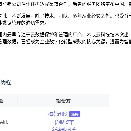
销公司伟仕佳杰达成渠道合作，后者的服务网络密布中国、新加坡、
青睐、不断发展，除了技术、团队、多年从业经验之外。也受益
能数据管理的迫切需求。
国内最早专注于云数据保护和管理的厂商，木浪云科技技术突出
管理数据，已经成为企业数字化转型成败的核心关键，进而为智