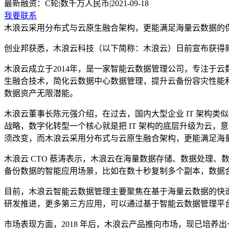
最新融资：
C轮
|
数千万人民币
|
2021-09-18
我要联系
木浪云采用分布式与云原生融合架构，更能满足海量云数据的
创业邦获悉，木浪云科技（以下简称：木浪云）日前宣布获得
木浪云成立于2014年，是一家智能云数据管理公司，专注于
生融合技术，简化云数据中心数据管理，提升云备份容灾性能
数据资产无限潜能。
木浪云董事长陈元强介绍，在过去，国内大型企业 IT 架构
战略，数字化转型一个核心就是把 IT 架构的底层升级为云，
须改变，而木浪云采用分布式与云原生融合架构，更能满足海
木浪云 CTO 蔡涛表示，木浪云在海量数据存储、数据处理
备份数据的智能应用场景，比如在数十秒复制多个副本，数据
目前，木浪云智能云数据管理主要聚焦在基于海量云数据的快
研发推进，更多第三方应用，可以通过基于智能云数据管理平
市场表现方面，2018 年后，木浪云产品推向市场，现已培