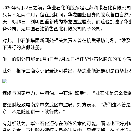
2020年6月22日之前，华业石化的股东是江苏润港石化有限公
只有不足两个月，但在此期间，华龙国业自身的股东曾由自然
天，8月6日，刘明国重新成为华龙国业股东，而这也加速了华业石
务公司，是中国石油销售西北有限公司的子公司。
对此，中石油集团新闻处相关负责人曾在接受采访时称，“涉
下进行的虚假注册。
唯一的例外可能是6月4日至7月26日担任华业石化股东的东
此外，根据工商变更记录还可看出，华之业能源最初是由华业
连续与国家电力、中海油、中石油“攀亲”，华业石化是怎么做
雷达财经致电南京市玄武区市监局，对方表示：“我们这不管
章，不是随便讲一下就行的。”
有分析认为，华业石化还存在伪造公章的可能，而这也正好对应
造的公章，不排除有银行人员牵涉其中。另据了解，在长达近一