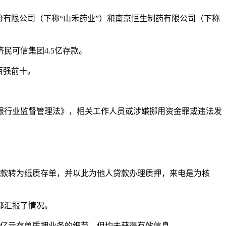
有限公司（下称“山禾药业”）和南京恒生制药有限公司（下称
民可信集团4.5亿存款。
百强前十。
银行业监督管理法》，相关工作人员或涉嫌挪用资金罪或违法发
存款转为纸质存单，并以此为他人贷款办理质押，来电是为核
部汇报了情况。
5亿元存单质押业务的细节，但均未获得有效信息。