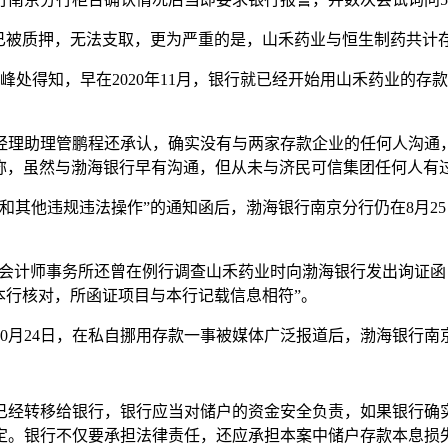
款已被质押，无法支取，更为严重的是，山禾药业与恒生制药共计
峰处得知，早在2020年11月，银行就已经开始用山禾药业的
经理助理管鹏程还承认，确实没有与两家存款企业的任何人沟通
某也称，虽然与渤海银行早有沟通，但从未与济民可信集团任何人有
和其他违规违法操作”的通知函后，渤海银行南京分行仍在8月2
方盛会计师事务所还曾在例行调查山禾药业时向渤海银行发出询证函，
本行核对，所函证项目与本行记载信息相符”。
10月24日，在私自挪用存款一事被媒体广泛报道后，渤海银行
已经转移给银行，银行应当对储户的资金安全负责，如果银行确
定。银行不仅要承担法律责任，还应承担本案中储户存款本息损