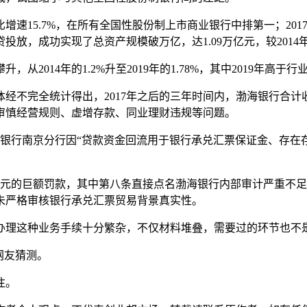
速15.7%，在所有全国性股份制上市商业银行中排第一；2017-
放，成功实现了总资产规模破万亿，达1.09万亿元，较2014年增
014年的1.2%升至2019年的1.78%，其中2019年高于行业
不完全统计得出，2017年之后的三年时间内，渤海银行合计收
审慎经营规则、虚增存款、同业理财违规等问题。
渤海银行南京分行因“贷款资金回流用于银行承兑汇票保证金、存
9720万元的巨额罚款，其中第八条直接点名渤海银行内部审计严
未严格审核银行承兑汇票贸易背景真实性。
办理这种业务手续十分繁杂，不仅材料堆叠，需要过的环节也不
网友猜测。
注。