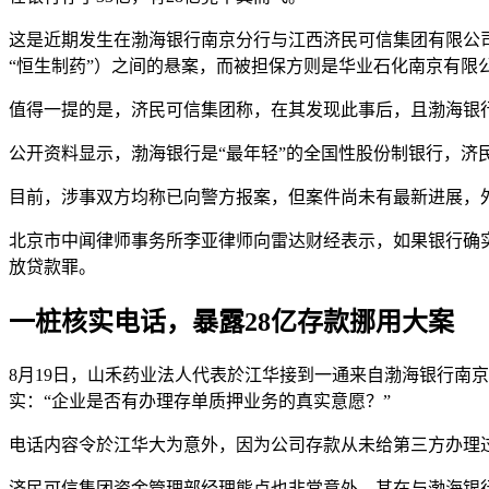
这是近期发生在渤海银行南京分行与江西济民可信集团有限公司
“恒生制药”）之间的悬案，而被担保方则是华业石化南京有限公
值得一提的是，济民可信集团称，在其发现此事后，且渤海银行
公开资料显示，渤海银行是“最年轻”的全国性股份制银行，济
目前，涉事双方均称已向警方报案，但案件尚未有最新进展，外
北京市中闻律师事务所李亚律师向雷达财经表示，如果银行确
放贷款罪。
一桩核实电话，暴露28亿存款挪用大案
8月19日，山禾药业法人代表於江华接到一通来自渤海银行南
实：“企业是否有办理存单质押业务的真实意愿？”
电话内容令於江华大为意外，因为公司存款从未给第三方办理
济民可信集团资金管理部经理熊点也非常意外，其在与渤海银