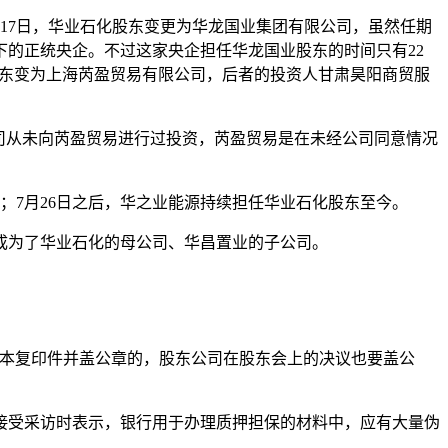
8月17日，华业石化股东变更为华龙国业集团有限公司，虽然任期
的正统央企。不过这家央企担任华龙国业股东的时间只有22
化的股东变为上海芮盈贸易有限公司，后者的投资人甘肃昊阳商贸服
司从未向芮盈贸易进行过投资，芮盈贸易是在未经公司同意情况
；7月26日之后，华之业能源持续担任华业石化股东至今。
成为了华业石化的母公司、华昌置业的子公司。
副本复印件并盖公章的，股东公司在股东会上的决议也要盖公
在接受采访时表示，银行用于办理质押担保的材料中，应有大量伪