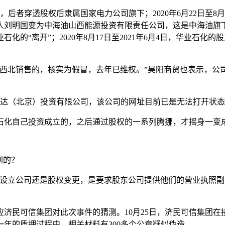
司，后者穿透股权后隶属国家电力公司旗下；2020年6月22日至
人刘明国变为中海油山西能源投资有限责任公司，这是中海油旗下
化的“离开”；2020年8月17日至2021年6月4日，华业石
及西北销售的，核实为假冒，去年已维权。”昊阳商贸也表示，公
方鸿达（北京）投资有限公司，该公司的网址目前已是无法打开状态
石化自己投资成立的，之后通过股权的一系列腾挪，才摇身一变
到的？
是设立公司还是股权变更，是要求股东公司提供他们的营业执照
济民可信集团对此次事件的猜测。10月25日，济民可信集团
年的质押过程中，相关材料有300多个公章疑似伪造。