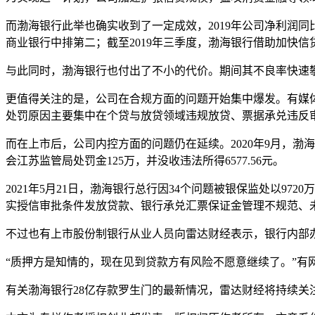
而渤海银行此举也确实收到了一定成效，2019年公司净利润同比增
商业银行中排第二；截至2019年三季度，渤海银行借助加快信贷投
与此同时，渤海银行也付出了不小的代价。期间其不良率快速攀升，从2
更值得关注的是，公司在合规方面的问题开始集中爆发。有媒体经
处罚原因主要集中在个贷与放贷领域违规放贷、票据承兑违反
而在上市后，公司内控方面的问题仍在延续。2020年9月，
会江苏监管局处罚金125万，并没收违法所得6577.56元。
2021年5月21日，渤海银行总行因34个问题被银保监处以
实授信审批条件发放贷款、银行承兑汇票保证金管理不规范、
不过也有上市股份制银行从业人员向雷达财经表示，银行内部
“质押方是知情的，现在见到贷款方有风险不愿意继续了。”有
有关渤海银行28亿存款罗生门的最新情况，雷达财经将持续关