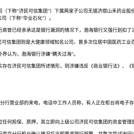
（下称“济民可信集团”）下属两家子公司无锡济煜山禾药业股份
司（下称“华业石化”）。
高管已经亲承这是银行漏洞的情况下，渤海银行又强行划扣了济
民可信集团则是大健康领域知名公司，曾多次位居中国医药工业
界认为，渤海银行涉嫌“瞒天过海”。
实存在济民可信集团所述情形，则涉嫌违反《商业银行法》、《
京分行营业部的来电，电话中工作人员称，有人正在柜台将电子
过任何担保、质押，其立即向上级公司济民可信集团的资金管理
行南京分行柜台确认情况后当即要求银行报警，并数次尝试询问