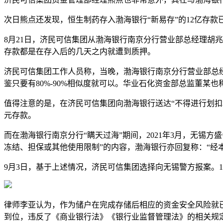
次日熊点还发现，恒生制药存入渤海银行“新易存”的12亿存
8月21日，济民可信集团从渤海银行南京分行营业部总经理胡兆
存款都是在存入后的几天之内就遭到质押。
济民可信集团工作人员称，当晚，渤海银行南京分行营业部总
鉴只要有80%-90%相似度就可以。华业石化资金部总监董
值得注意的是，在济民可信集团向渤海银行送达“不得进行划扣
元存款。
而在渤海银行南京分行“瞒天过海”期间，2021年3月，无锡
冻结、担保或其他使用限制”的内容，渤海银行亦回复称：“经
9月3日，基于上述情况，济民可信集团选择向无锡警方报案。
律师李亚认为，作为储户在完成存储后相应的资金安全风险就
到位，违反了《商业银行法》《银行业监督管理法》的相关规