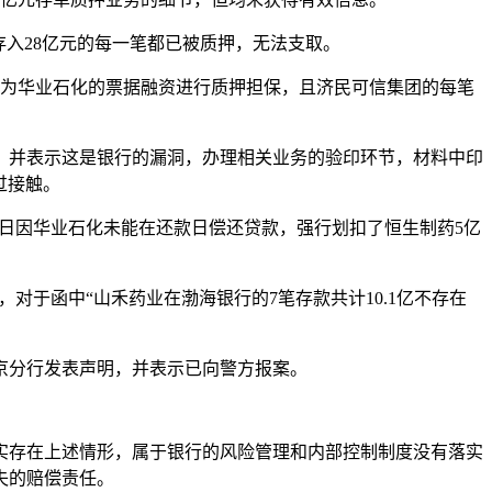
存入28亿元的每一笔都已被质押，无法支取。
存款为华业石化的票据融资进行质押担保，且济民可信集团的每笔
，并表示这是银行的漏洞，办理相关业务的验印环节，材料中印
过接触。
5日因华业石化未能在还款日偿还贷款，强行划扣了恒生制药5亿
对于函中“山禾药业在渤海银行的7笔存款共计10.1亿不存在
南京分行发表声明，并表示已向警方报案。
实存在上述情形，属于银行的风险管理和内部控制制度没有落实
失的赔偿责任。