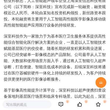
创业邦获悉，人工智能超声领军企业上海深至信息科技有限
公司（以下简称：深至科技）宣布完成新一轮融资，融资规
模近亿人民币。本轮由某知名投资机构领投，新丝路资本跟
投。本轮融资将主要用于人工智能高性能医学影像及移动级
高性能智能超声应用医疗设备的持续研发。
深至科技作为一家致力于为基本医疗卫生服务体系提供高性
能综合智能化医疗解决方案的企业，一直是以人工智能技术
赋能基层医疗的佼佼者。随着长期的研发积累和商业进展，
公司已经突破单一影像模态的产品限制。公司最早从人工智
能、大数据和使用场景方面入手，通过将人工智能引入超声
诊断，打造便捷、智能且低成本的设备。后续深至科技将通
过在医疗器械软硬件一体化上持续的研发投入，为客户持续
提供更便利的医疗影像诊断服务。
基于影像高性能提升计算平台，深至科技以超声便携扫查设
备落地到基层医疗场景和临床专科场景。以此为起点，深至
科技将引领 AI 技术在 MRI的蓝海中开拓创新，从0到1地构
0
0
0
写出我的观点
建影像一体化解决方案新应用场景。