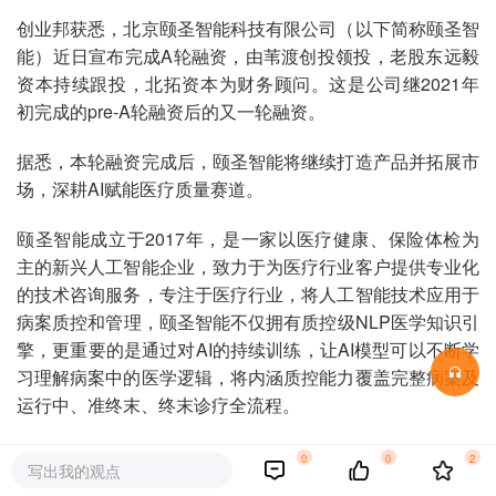
创业邦获悉，北京颐圣智能科技有限公司（以下简称颐圣智
能）近日宣布完成A轮融资，由苇渡创投领投，老股东远毅
资本持续跟投，北拓资本为财务顾问。这是公司继2021年
初完成的pre-A轮融资后的又一轮融资。
据悉，本轮融资完成后，颐圣智能将继续打造产品并拓展市
场，深耕AI赋能医疗质量赛道。
颐圣智能成立于2017年，是一家以医疗健康、保险体检为
主的新兴人工智能企业，致力于为医疗行业客户提供专业化
的技术咨询服务，专注于医疗行业，将人工智能技术应用于
病案质控和管理，颐圣智能不仅拥有质控级NLP医学知识引
擎，更重要的是通过对AI的持续训练，让AI模型可以不断学
习理解病案中的医学逻辑，将内涵质控能力覆盖完整病案及
运行中、准终末、终末诊疗全流程。
颐圣智能的AI病案质控解决方案在中国顶级三甲医院取得了
0
0
2
写出我的观点
优秀的效果，帮助多家医院的病案质量大幅提升。