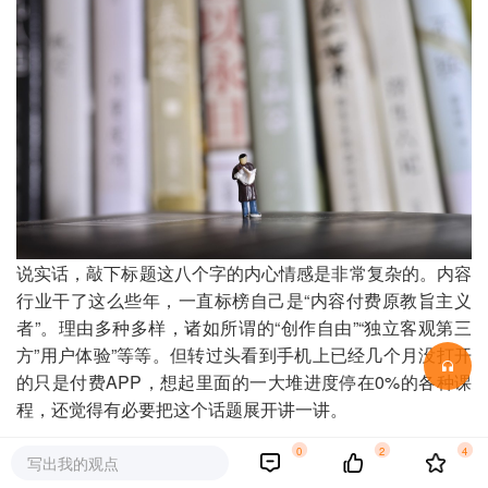
说实话，敲下标题这八个字的内心情感是非常复杂的。内容
行业干了这么些年，一直标榜自己是“内容付费原教旨主义
者”。理由多种多样，诸如所谓的“创作自由”“独立客观第三
方”用户体验”等等。但转过头看到手机上已经几个月没打开
的只是付费APP，想起里面的一大堆进度停在0%的各种课
程，还觉得有必要把这个话题展开讲一讲。
0
2
4
知识付费，怎么就不性感了？
写出我的观点