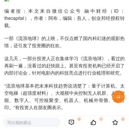
编者按：本文来自微信公众号 融中财经（ID：
thecapital），作者：阿布，编辑：吾人，创业邦经授权转
载。
一部《流浪地球》的上映，不仅点燃了国内科幻迷的观影热
情，还引发了投资圈的狂欢。
这几天，一部分投资人正在集体学习《流浪地球》，看过的
再刷一遍，没看过的赶快跟上。甚至有投资机构已经开启了
内部讨论会，针对电影内的科技亮点进行行业梳理和研究。
“流浪地球基本把未来科技趋势说清楚了：量子计算机、太
空电梯（超强度材料）、大规模中央控制无人机群、人工智
能、数字人、可控核聚变、机器人、机械外骨骼、3D打
印。”有投资人在朋友圈表示。
“电影应该改名叫《高考填报指南》《VC/PE风险投资指
0
1
2
写出我的观点
南》《人类命运共同体大型资料片》。”该投资人调侃。