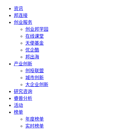
资讯
邦连接
创业服务
创业邦学园
在线课堂
天使基金
优企酷
邦出海
产业创新
创投联盟
城市创新
大企业创新
研究咨询
睿兽分析
活动
榜单
年度榜单
实时榜单