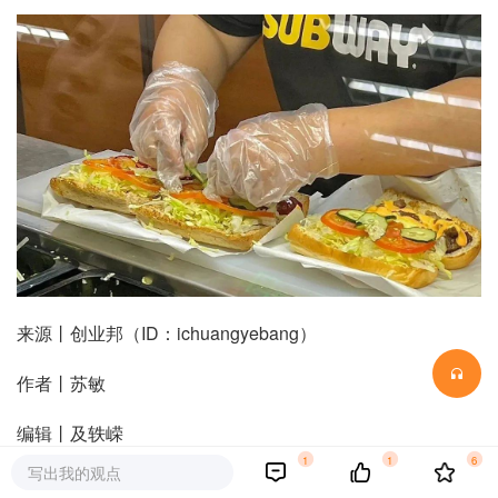
来源丨创业邦（ID：ichuangyebang）
作者丨苏敏
编辑丨及轶嵘
1
1
6
写出我的观点
1995年，赛百味进入中国，只比麦当劳晚5年，比肯德基晚