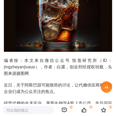
编者按：本文来自微信公众号 惊蛰研究所（ID：
jingzheyanjiusuo），作者：白露，创业邦经授权转载，头
图来源摄图网
近日，关于阿斯巴甜可能致癌的讨论，让代糖供应商和下游
企业们成为公众关注的焦点。
经营代糖的金禾实业、莱茵生物等A股上市公司，先后回应
0
0
3
称其产品均为天然代糖；元气森林、奈雪的茶也快速发出声
写出我的观点
明，表示产品不含阿斯巴甜；连锁品牌today便利店则宣