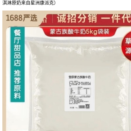
淇淋原奶来自星洲康派克）