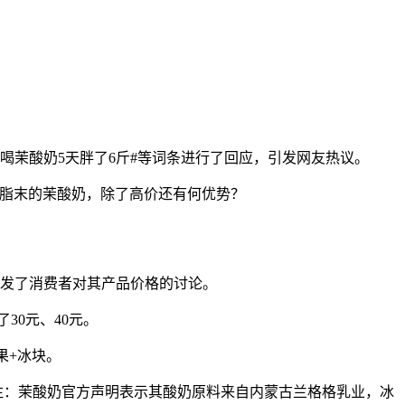
、#喝茉酸奶5天胖了6斤#等词条进行了回应，引发网友热议。
植脂末的茉酸奶，除了高价还有何优势？
引发了消费者对其产品价格的讨论。
30元、40元。
果+冰块。
g。（注：茉酸奶官方声明表示其酸奶原料来自内蒙古兰格格乳业，冰