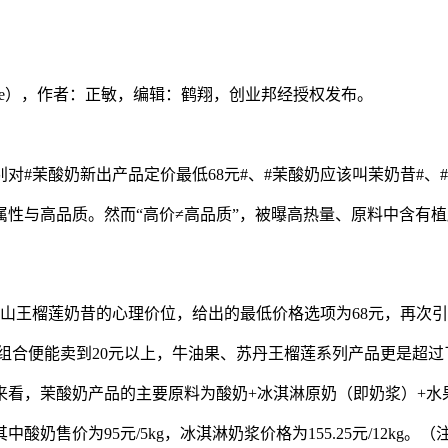
niance），作者：正敏，编辑：鹤翔，创业邦经授权发布。
别对#茉酸奶新出产品定价最低68元#、#茉酸奶应该叫茉奶昔#
性与高品质。然而“高价≠高品质”，被曝高热量、原料中含有
猫山王榴莲奶昔的心理价位，给出的最低价格选项为68元，再次
组合便能卖到20元以上，牛油果、苏丹王榴莲系列产品更是超过了
看，茉酸奶产品的主要原料为酸奶+冰淇淋原奶（即奶浆）+水
酸奶售价为95元/5kg，冰淇淋奶浆价格为155.25元/12k