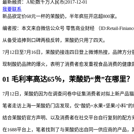
最新融资：
A轮
|
数千万人民币
|
2017-12-01
我要联系
新品欲定价68元一杯的茉酸奶，半年疯狂开店超800家。
编者按：本文来自微信公众号 零售商业财经 （ID:Retail-Fi
从备受追捧到口碑两极反转，茉酸奶只用了四天。
7月12日至7月16日，茉酸奶接连四日登上微博热搜，品牌方分
现制酸奶品牌的爆火，表明了消费者愈发重视食品消费的健康属
01 毛利率高达65％，茉酸奶“贵”在哪里？
7月12日，茉酸奶因为在调查问卷中征集消费者对拟上新产品
笔者走访上海一茉酸奶门店发现，仅“酸奶+水果+坚果/小料”的
结合茉酸奶官方声明、以及消费者在社交平台自行复刻的配方来
在1688平台上，笔者找到了与茉酸奶出自同一供应商的产品，其中