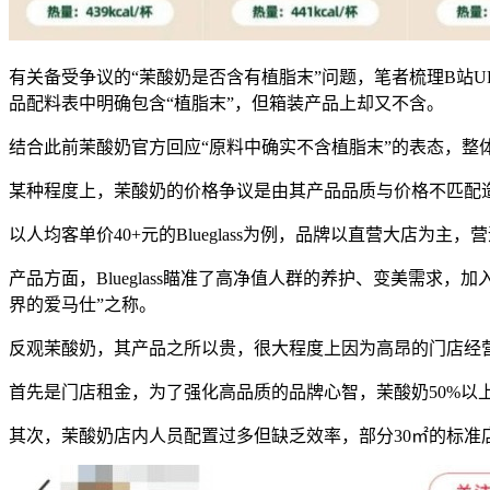
有关备受争议的“茉酸奶是否含有植脂末”问题，笔者梳理B站
品配料表中明确包含“植脂末”，但箱装产品上却又不含。
结合此前茉酸奶官方回应“原料中确实不含植脂末”的表态，整
某种程度上，茉酸奶的价格争议是由其产品品质与价格不匹配
以人均客单价40+元的Blueglass为例，品牌以直营大店为
产品方面，Blueglass瞄准了高净值人群的养护、变美需求，
界的爱马仕”之称。
反观茉酸奶，其产品之所以贵，很大程度上因为高昂的门店经
首先是门店租金，为了强化高品质的品牌心智，茉酸奶50%以
其次，茉酸奶店内人员配置过多但缺乏效率，部分30㎡的标准