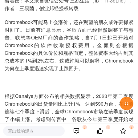
编者按：本文来自微信公众号 三易生活（ID：IT-3eLife），
作者：三易菌，创业邦经授权转载
Chromebook可能马上会涨价，还在观望的朋友或许要抓紧
时间了。日前有消息显示，谷歌方面已经悄然调整了与惠
普、联想等OEM厂商的合作策略，自7月1日起已开始对
Chromebook的软件收取授权费用，金额则会根据
Chromebook的具体价位和规格而定，整体费率大约占到其
总成本的1%到2%左右。这或许就可以解释，Chromebook
为何在上季度迅速实现了止跌回升。
根据Canalys方面公布的相关数据显示，2023年第二季度
Chromebook的出货量同比上升1%、达到590万台，在此前
连续七个季度下滑后，全球Chromebook市场在该季度实现
了小幅上涨。考虑到传言中，谷歌从今年第三季度开始对
OEM厂商收取授权费用，所以为了避免支付额外的费用，
0
1
3
写出我的观点
OEM厂商可能因此在7月1日前加快了Chromebook零部件采