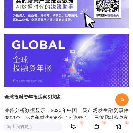
全球投融资年报
观察&综述
睿兽分析数据显示，2023年中国一级市场发生融资事件
9893个，比去年减少505个（下降5%）。已披露融资总额
0
1
4
7762.59亿元人民币，比去年减少2869.46亿元人民币（下
写出我的观点
降27%）。