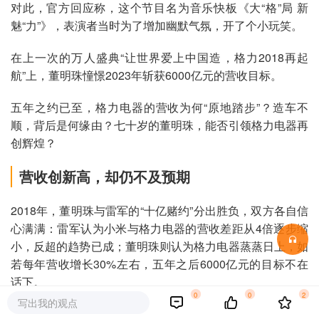
对此，官方回应称，这个节目名为音乐快板《大“格”局 新
魅“力”》，表演者当时为了增加幽默气氛，开了个小玩笑。
在上一次的万人盛典“让世界爱上中国造，格力2018再起
航”上，董明珠憧憬2023年斩获6000亿元的营收目标。
五年之约已至，格力电器的营收为何“原地踏步”？造车不
顺，背后是何缘由？七十岁的董明珠，能否引领格力电器再
创辉煌？
营收创新高，却仍不及预期
2018年，董明珠与雷军的“十亿赌约”分出胜负，双方各自信
心满满：雷军认为小米与格力电器的营收差距从4倍逐步缩
小，反超的趋势已成；董明珠则认为格力电器蒸蒸日上，如
若每年营收增长30%左右，五年之后6000亿元的目标不在
话下。
0
0
2
写出我的观点
彼时，格力电器财大气粗，手握上千亿元的货币资金，其中