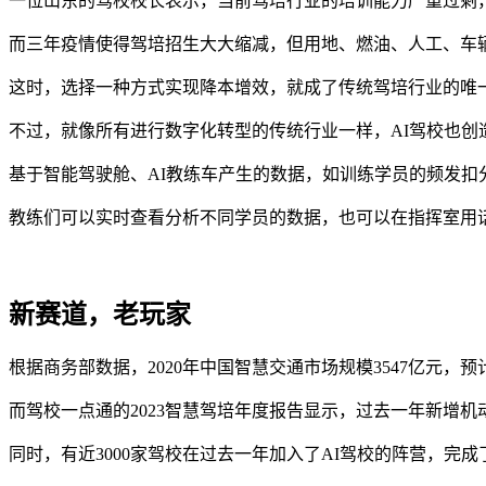
一位山东的驾校校长表示，当前驾培行业的培训能力严重过剩
而三年疫情使得驾培招生大大缩减，但用地、燃油、人工、车
这时，选择一种方式实现降本增效，就成了传统驾培行业的唯
不过，就像所有进行数字化转型的传统行业一样，AI驾校也创
基于智能驾驶舱、AI教练车产生的数据，如训练学员的频发
教练们可以实时查看分析不同学员的数据，也可以在指挥室用
新赛道，老玩家
根据商务部数据，2020年中国智慧交通市场规模3547亿元，预计20
而驾校一点通的2023智慧驾培年度报告显示，过去一年新增机动车
同时，有近3000家驾校在过去一年加入了AI驾校的阵营，完