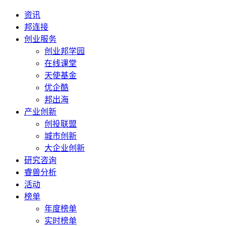
资讯
邦连接
创业服务
创业邦学园
在线课堂
天使基金
优企酷
邦出海
产业创新
创投联盟
城市创新
大企业创新
研究咨询
睿兽分析
活动
榜单
年度榜单
实时榜单