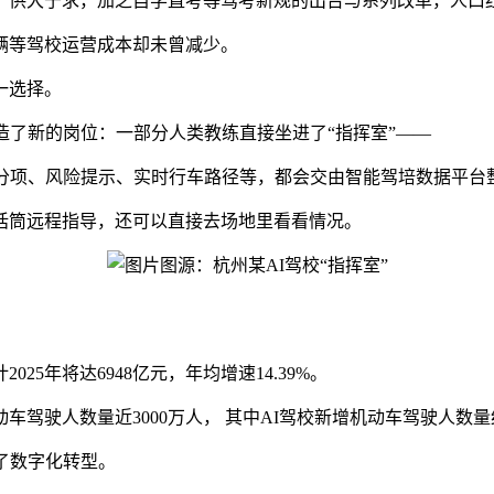
，供大于求，加之自学直考等驾考新规的出台与系列改革，人口
辆等驾校运营成本却未曾减少。
一选择。
造了新的岗位：一部分人类教练直接坐进了“指挥室”——
扣分项、风险提示、实时行车路径等，都会交由智能驾培数据平台
话筒远程指导，还可以直接去场地里看看情况。
图源：杭州某AI驾校“指挥室”
25年将达6948亿元，年均增速14.39%。
驾驶人数量近3000万人， 其中AI驾校新增机动车驾驶人数量约1
成了数字化转型。