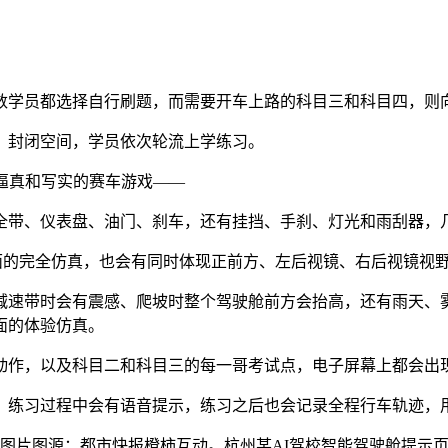
数学员都选择自行刷题，而需要开车上路的科目三和科目四，则
，封闭空间，学员依次轮流上学练习。
逼真和写实的赛车游戏——
带、仪表盘、油门、刹车，还有挂挡、手刹、灯光和雨刮器，几
面的完全仿真，也会有同时体现正前方、左后视镜、右后视镜视
减速带时会有震感、爬坡时整个驾驶舱前方会抬高，还有雨天、
面的体验仿真。
动作，以及科目二和科目三的每一哥考试点，电子屏幕上都会出
，练习过程中会有语音提示，练习之后也会记录全程行车轨迹，
图源：都市快报橙柿互动。杭州某AI驾校智能驾驶舱提示