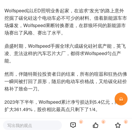
Wolfspeed以LED照明业务起家，在追求“发光”的路上意外
挖掘了碳化硅这个电动车必不可少的材料。借着新能源车市
场爆发，Wolfspeed果断转换赛道，在群狼环伺的新能源市
场赛出了风格、赛出了水平。
鼎盛时期，Wolfspeed手握全球六成碳化硅衬底产能，英飞
凌、意法这样的汽车芯片大厂，都得求Wolfspeed匀点产
能。
然而，伴随特斯拉投资者日的结束，所有的喧嚣和狂热仿佛
一瞬间被打回了原形，随后的电动车价格战，又给碳化硅价
格补了致命一刀。
2023年下半年，Wolfspeed累计净亏损达到5.4亿元，同比
扩大361.49%，股价相比最高点只剩下了1/4。
马斯克一句话带崩一个产业并不罕见，但制造Wolfspeed惨
0
0
0
写出我的观点
案的幕后主使，恐怕另有其人。