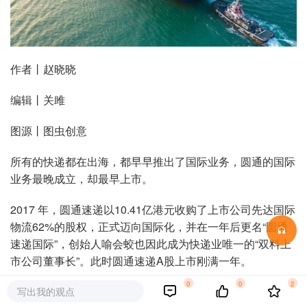
作者丨赵晓晓
编辑丨关雎
图源丨图虫创意
所有的快递都在出海，都早早推出了国际业务，圆通的国际
业务最晚成立，却最早上市。
2017 年，圆通速递以10.41亿港元收购了上市公司先达国际
物流62%的股权，正式迈向国际化，并在一年后更名“圆通
速递国际”，创始人喻会蛟也因此成为快递业唯一的“双料上
市公司董事长”。此时圆通速递A股上市刚满一年。
0
0
2
彼时的快递价格战打出了寡头格局，行业与玩家已经进入成
写出我的观点