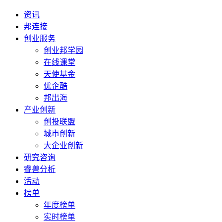
资讯
邦连接
创业服务
创业邦学园
在线课堂
天使基金
优企酷
邦出海
产业创新
创投联盟
城市创新
大企业创新
研究咨询
睿兽分析
活动
榜单
年度榜单
实时榜单