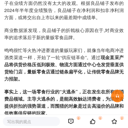
子在业绩方面仍然没有太大的改观。根据良品铺子发布的
2024年半年度业绩预告，良品铺子在净利润和扣非净利润
方面，或将交出自上市以来的最差期中成绩单。
商业数据派发现，良品铺子的折戟核心原因在于,对商业效
率的追求落后于新的量贩零食品牌。
鸣鸣很忙等火热冲进赛道的量贩玩家们，就像当年电商冲进
酒类渠道一样，开始了一轮“供应链革命”。通过
现金直采产
品将供货价格压低到极致、物流方面通过中心仓发货垂直供
货给门店，量贩零食店通过链条扁平化，让传统零食品牌无
力招架。
事实上，这一场零食行业的“大逃杀”，正在发生在所有的消
费品领域。主导大逃杀的，是能高效触达消费者，为消费者
提供折扣的强势渠道，而围猎的对象是过去高溢价的品牌和
低效率供应链的玩家。
0
0
2
写出我的观点
良品铺子的改变，不能止步于降价。