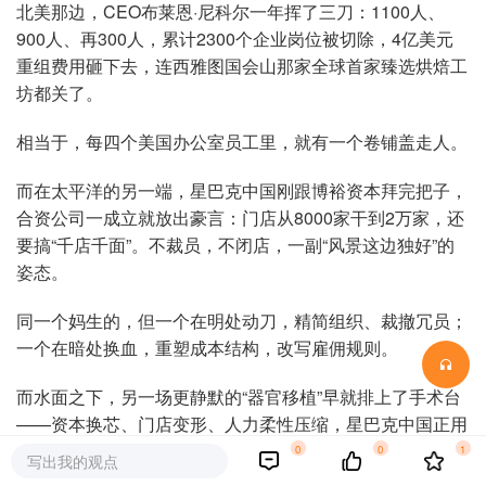
北美那边，CEO布莱恩·尼科尔一年挥了三刀：1100人、
900人、再300人，累计2300个企业岗位被切除，4亿美元
重组费用砸下去，连西雅图国会山那家全球首家臻选烘焙工
坊都关了。
相当于，每四个美国办公室员工里，就有一个卷铺盖走人。
而在太平洋的另一端，星巴克中国刚跟博裕资本拜完把子，
合资公司一成立就放出豪言：门店从8000家干到2万家，还
要搞“千店千面”。不裁员，不闭店，一副“风景这边独好”的
姿态。
同一个妈生的，但一个在明处动刀，精简组织、裁撤冗员；
一个在暗处换血，重塑成本结构，改写雇佣规则。
而水面之下，另一场更静默的“器官移植”早就排上了手术台
——资本换芯、门店变形、人力柔性压缩，星巴克中国正用
一种更“本土”的方式，把自己变得越来越轻。
0
0
1
写出我的观点