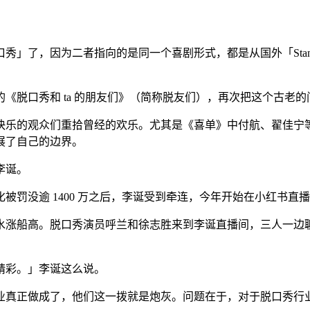
了，因为二者指向的是同一个喜剧形式，都是从国外「Stand-
《脱口秀和 ta 的朋友们》（简称脱友们），再次把这个古老
快乐的观众们重拾曾经的欢乐。尤其是《喜单》中付航、翟佳宁
展了自己的边界。
李诞。
化被罚没逾 1400 万之后，李诞受到牵连，今年开始在小红书
水涨船高。脱口秀演员呼兰和徐志胜来到李诞直播间，三人一边
精彩。」李诞这么说。
业真正做成了，他们这一拨就是炮灰。问题在于，对于脱口秀行