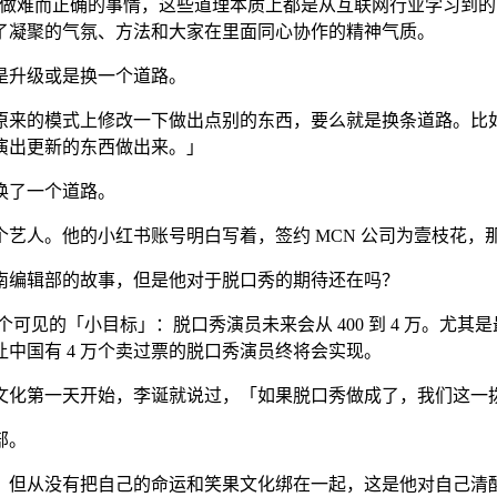
，做难而正确的事情，这些道理本质上都是从互联网行业学习到
了凝聚的气氛、方法和大家在里面同心协作的精神气质。
是升级或是换一个道路。
原来的模式上修改一下做出点别的东西，要么就是换条道路。比
演出更新的东西做出来。」
换了一个道路。
艺人。他的小红书账号明白写着，签约 MCN 公司为壹枝花，
南编辑部的故事，但是他对于脱口秀的期待还在吗？
个可见的「小目标」：脱口秀演员未来会从 400 到 4 万。
让中国有 4 万个卖过票的脱口秀演员终将会实现。
文化第一天开始，李诞就说过，「如果脱口秀做成了，我们这一
部。
，但从没有把自己的命运和笑果文化绑在一起，这是他对自己清