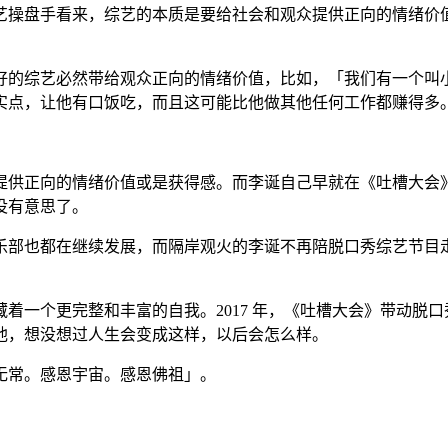
艺操盘手看来，综艺的本质是要给社会和观众提供正向的情绪价
好的综艺必然带给观众正向的情绪价值，比如，「我们有一个叫
实点，让他有口饭吃，而且这可能比他做其他任何工作都赚得多
提供正向的情绪价值或是获得感。而李诞自己早就在《吐槽大会
没有意思了。
乐部也都在继续发展，而隔岸观火的李诞不再陪脱口秀综艺节目
着一个更完整和丰富的自我。2017 年，《吐槽大会》带动脱
他，想没想过人生会变成这样，以后会怎么样。
无常。感恩宇宙。感恩佛祖」。