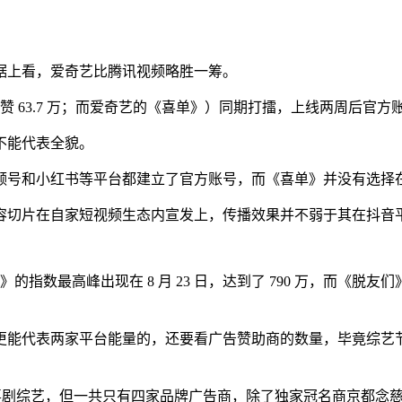
据上看，爱奇艺比腾讯视频略胜一筹。
赞 63.7 万；而爱奇艺的《喜单》）同期打擂，上线两周后官方账号粉丝
不能代表全貌。
频号和小红书等平台都建立了官方账号，而《喜单》并没有选择
容切片在自家短视频生态内宣发上，传播效果并不弱于其在抖音
指数最高峰出现在 8 月 23 日，达到了 790 万，而《脱友们》
能代表两家平台能量的，还要看广告赞助商的数量，毕竟综艺节目
创喜剧综艺，但一共只有四家品牌广告商，除了独家冠名商京都念