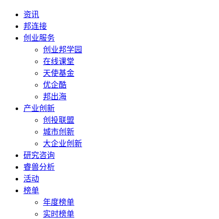
资讯
邦连接
创业服务
创业邦学园
在线课堂
天使基金
优企酷
邦出海
产业创新
创投联盟
城市创新
大企业创新
研究咨询
睿兽分析
活动
榜单
年度榜单
实时榜单