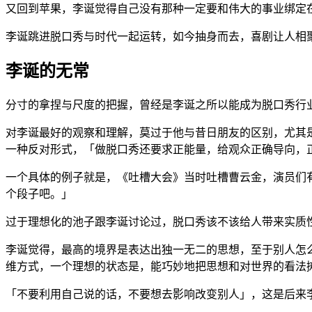
又回到苹果，李诞觉得自己没有那种一定要和伟大的事业绑定
李诞跳进脱口秀与时代一起运转，如今抽身而去，喜剧让人相
李诞的无常
分寸的拿捏与尺度的把握，曾经是李诞之所以能成为脱口秀行
对李诞最好的观察和理解，莫过于他与昔日朋友的区别，尤其
一种反对形式，「做脱口秀还要求正能量，给观众正确导向，
一个具体的例子就是，《吐槽大会》当时吐槽曹云金，演员们
个段子吧。」
过于理想化的池子跟李诞讨论过，脱口秀该不该给人带来实质
李诞觉得，最高的境界是表达出独一无二的思想，至于别人怎
维方式，一个理想的状态是，能巧妙地把思想和对世界的看法
「不要利用自己说的话，不要想去影响改变别人」，这是后来