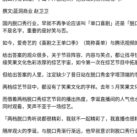
撰文|蓝洞商业 赵卫卫
国内脱口秀行业，早就不再争论应该叫「单口喜剧」还是「脱口秀」
不是名字，重要的是好笑与否。
如今，爱奇艺的《喜剧之王单口季》（简称喜单）与腾讯视频的
给出答案的观众很多，关于节目阵容、内容与笑点，都让找寻
缘笑果文化色彩浓厚的综艺宇宙，如今第一次在综艺节目中拓
但给出答案的人里，注定缺少了昔日站在脱口秀金字塔顶端的
两档综艺节目中，都没有了笑果文化的字样。去年 5 月笑果文
而借着两档脱口秀综艺节目的播出热度，李诞直播间的人气也
同时观看，笑声不亚于一场综艺。
「两档脱口秀听说都很精彩，我就不一起精彩了，我直播也很
隔岸观火的李诞，与脱口秀渐行渐远，他早就意识到脱口秀行