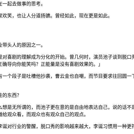
在一起去做事的思考。
聚欢笑，也让人分道扬镳。曾经如此，现在更是如此。
业带头人的原因之一。
是对喜剧的理解成为分化的开始。曾几何时，演员池子谈到脱口
正确导向你能笑吗？正能量是没有喜剧效果的。」
有一个段子是吐槽他抄袭，曹云金也自嘲，而节目要求往回圆一
性的东西？
么想是无所谓的，而池子更在意的是自由地表达自己，说的话不
摊给观众看，而观众也有观众自己的观点。
李诞对行业的警醒，脱口秀的影响越来越大，李诞习惯用一种更