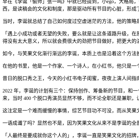
早在《李诞「偷师」张一鸣》中就已经提到，小ego，大格局
西，是读稿会的文化和制度，那是驱动所有节目的心脏，形成
当时，李诞就总结了自己如何度过空虚迷茫的方法，他的策略
「遇上小成功或者无望的失败，要么就是让这条道路升级，在
得没有太大意义，所以就会费很大的劲把节目做好，把更大的
如今，与笑果文化渐行渐远的李诞，本质上也是沿着这个方法
在他的书里，他是一个作家、一个诗人，在小红书，他只是一个
昔日的脱口秀之王，今天的小红书电子闺蜜，夜夜上演人间指
2022 年，李诞的计划有三个：保持创作、筹备新的节目，和一
来，当时 400 个脱口秀演员显然不够，而不论全职还是兼职，
这注定是一个难而缓慢的事情，综艺节目功不可没，而从笑果
一语成谶了吗？显然也不是，因为笑果文化从来不是李诞的全
「人最终是要成就你这个人的」，李诞一直是笑果文化的招牌